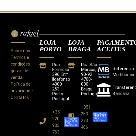
LOJA
LOJA
PAGAMENT
PORTO
BRAGA
ACEITES
Sobre nós
Termos e
condições
Rua
Rua São
Referência
Formosa
Marcos,
gerais de
396, Stº
90-92
Multibanco
venda
Ildefonso
4700-
Política de
4000–
030
Transferênc
253
Braga
privacidade
Bancária
Porto
Portugal
Contatos
Portugal
+351
+351
Este site utiliza cookies para melhorar a sua
253
CHAMADA
PARA REDE
experiência.
220
FIXA
CHAMADA
273
NACIONAL
PARA REDE
Ao utilizar este site concorda com a nossa
Política de
FIXA
933
NACIONAL
466
Privacidade
.
763