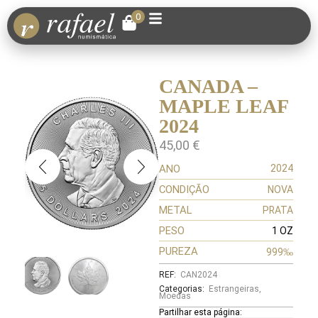
0
CANADA –
MAPLE LEAF
2024
45,00
€
ANO
2024
CONDIÇÃO
NOVA
METAL
PRATA
PESO
1 OZ
PUREZA
999‰
REF:
CAN2024
Categorias:
Estrangeiras
,
Moedas
Partilhar esta página: