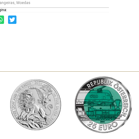
angeiras
,
Moedas
gina: