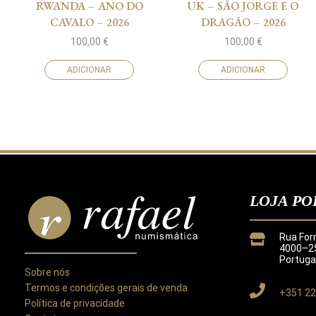
RWANDA – ANO DO
UK – SÃO JORGE E O
CAVALO – 2026
DRAGÃO – 2026
100,00
€
100,00
€
ADICIONAR
ADICIONAR
LOJA PO
Rua For
4000–25
Portuga
Sobre nós
Termos e condições gerais de venda
+351 22
Política de privacidade