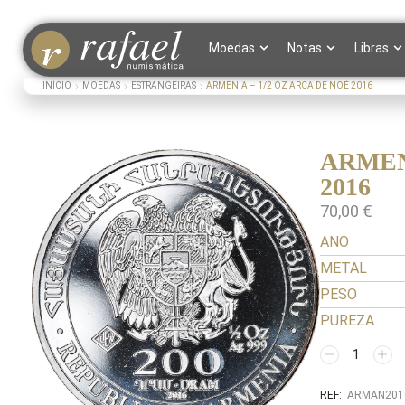
Moedas
Notas
Libras
INÍCIO
MOEDAS
ESTRANGEIRAS
ARMENIA – 1/2 OZ ARCA DE NOÉ 2016
ARMEN
2016
70,00
€
ANO
METAL
PESO
PUREZA
REF:
ARMAN201