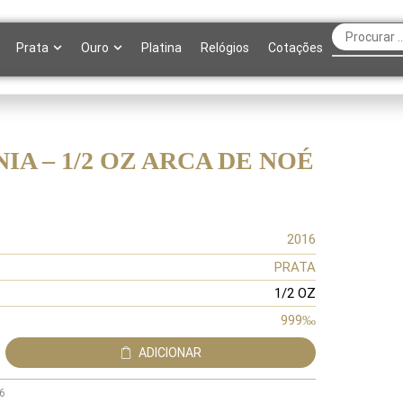
Prata
Ouro
Platina
Relógios
Cotações
IA – 1/2 OZ ARCA DE NOÉ
2016
PRATA
1/2 OZ
999‰
ADICIONAR
6