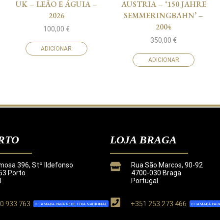
UK – LEÃO E ÁGUIA –
AUSTRIA – ‘150 JAHRE
2026
SEMMERINGBAHN’ –
2004
100,00
€
350,00
€
ADICIONAR
ADICIONAR
RTO
LOJA BRAGA
mosa 396, Stº Ildefonso
Rua São Marcos, 90-92
3 Porto
4700-030 Braga
l
Portugal
0 933 763
+351 253 273 466
CHAMADA PARA REDE FIXA NACIONAL
CHAMADA PARA