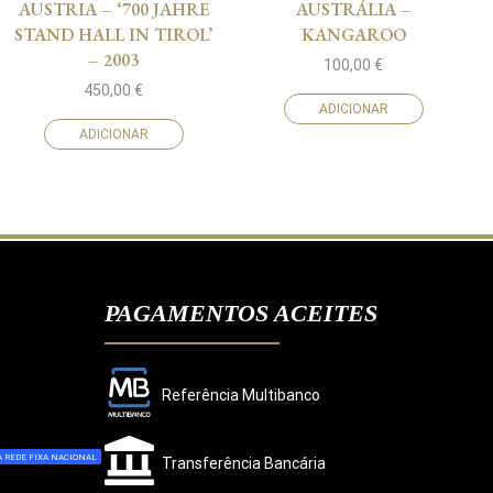
AUSTRIA – ‘700 JAHRE
AUSTRÁLIA –
STAND HALL IN TIROL’
KANGAROO
– 2003
100,00
€
450,00
€
ADICIONAR
ADICIONAR
PAGAMENTOS ACEITES
Referência Multibanco
 REDE FIXA NACIONAL
Transferência Bancária