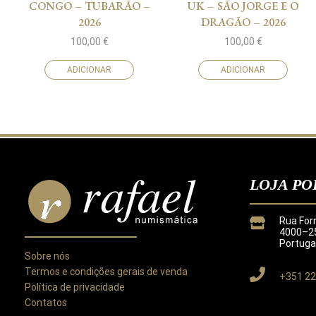
CONGO – TUBARÃO –
UK – SÃO JORGE E O
2026
DRAGÃO – 2026
100,00
€
100,00
€
ADICIONAR
ADICIONAR
LOJA PO
Rua For
4000–25
Portuga
Sobre nós
Termos e condições gerais de venda
+351 22
Política de privacidade
Contatos
Este site utiliza cookies para melhorar a sua experiência.