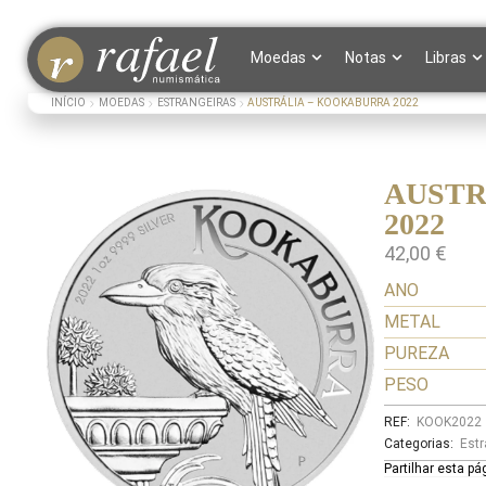
Moedas
Notas
Libras
INÍCIO
MOEDAS
ESTRANGEIRAS
AUSTRÁLIA – KOOKABURRA 2022
AUSTR
2022
42,00
€
ANO
METAL
PUREZA
PESO
REF:
KOOK2022
Categorias:
Estr
Partilhar esta pá