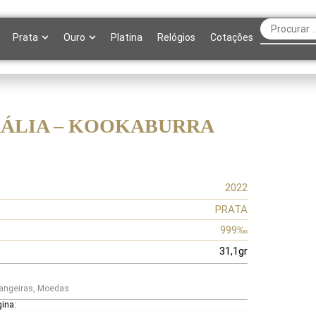
Prata
Ouro
Platina
Relógios
Cotações
ÁLIA – KOOKABURRA
2022
PRATA
999‰
31,1gr
angeiras
,
Moedas
gina: