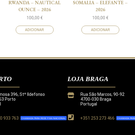
RWANDA – NAUTICAL
SOMALIA – ELEFANTE –
OUNCE – 2026
2026
100,00
€
100,00
€
ADICIONAR
ADICIONAR
RTO
LOJA BRAGA
mosa 396, Stº Ildefonso
Rua São Marcos, 90-92
3 Porto
4700-030 Braga
l
Portugal
0 933 763
+351 253 273 466
CHAMADA PARA REDE FIXA NACIONAL
CHAMADA PARA