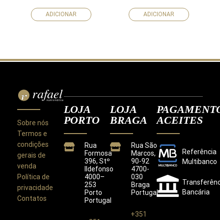
ADICIONAR
ADICIONAR
LOJA
LOJA
PAGAMENT
PORTO
BRAGA
ACEITES
Sobre nós
Termos e
condições
Rua
Rua São
Referência
Formosa
Marcos,
gerais de
396, Stº
90-92
Multibanco
venda
Ildefonso
4700-
Política de
4000–
030
Transferênc
253
Braga
privacidade
Bancária
Porto
Portugal
Contatos
Portugal
+351