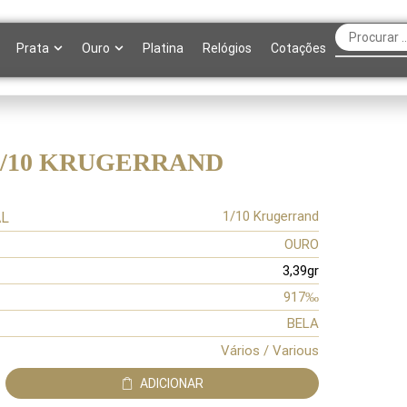
Prata
Ouro
Platina
Relógios
Cotações
 1/10 KRUGERRAND
1/10 Krugerrand
AL
OURO
3,39gr
917‰
BELA
Vários / Various
ADICIONAR