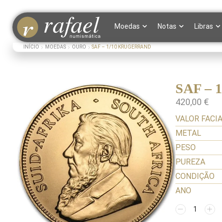
Moedas
Notas
Libras
INÍCIO
MOEDAS
OURO
SAF – 1/10 KRUGERRAND
SAF –
420,00
€
VALOR FACI
METAL
PESO
PUREZA
CONDIÇÃO
ANO