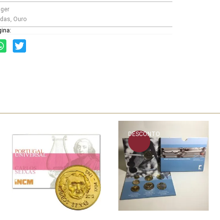
ger
das
,
Ouro
gina:
DESCONTO