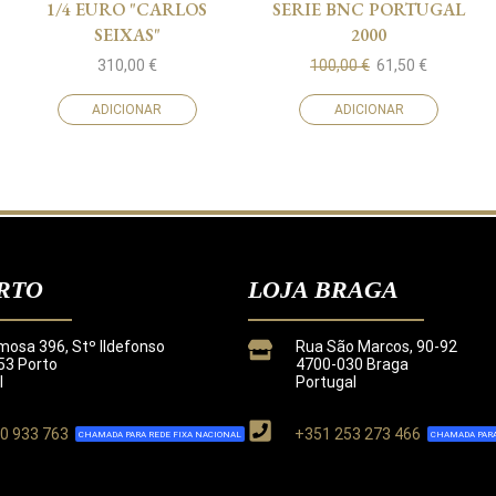
1/4 EURO "CARLOS
SERIE BNC PORTUGAL
SEIXAS"
2000
310,00
€
100,00
€
61,50
€
ADICIONAR
ADICIONAR
RTO
LOJA BRAGA
mosa 396, Stº Ildefonso
Rua São Marcos, 90-92
3 Porto
4700-030 Braga
l
Portugal
0 933 763
+351 253 273 466
CHAMADA PARA REDE FIXA NACIONAL
CHAMADA PARA