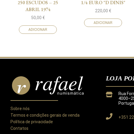
250 ESCUDOS – 25
1/4 EURO "D DINIS"
ABRIL 1974
220,00
€
50,00
€
ADICIONAR
ADICIONAR
LOJA PO
Rua For
4000–25
Portuga
Sobre nós
Termos e condições gerais de venda
+351 22
Política de privacidade
Contatos
Este site utiliza cookies para melhorar a sua experiência.