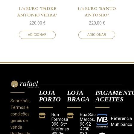
1/4 EURO "PADRE
1/4 EURO "SANTO
ANTONIO VIEIRA"
ANTONIO"
220,00
€
220,00
€
ADICIONAR
ADICIONAR
LOJA
LOJA
PAGAMENT
PORTO
BRAGA
ACEITES
Sobre nós
Termos e
condições
Rua
Rua São
Referência
Formosa
Marcos,
gerais de
396, Stº
90-92
Multibanco
venda
Ildefonso
4700-
Política de
4000–
030