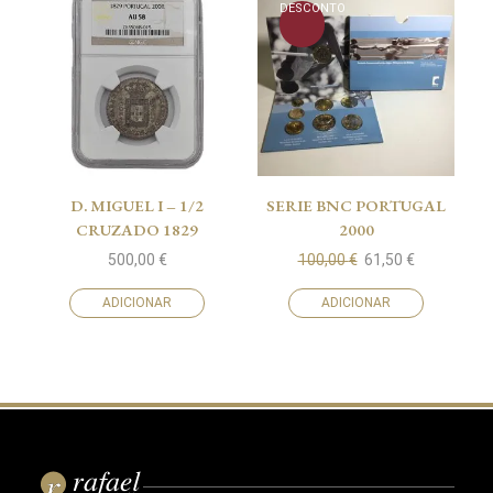
DESCONTO
D. MIGUEL I – 1/2
SERIE BNC PORTUGAL
CRUZADO 1829
2000
500,00
€
100,00
€
61,50
€
ADICIONAR
ADICIONAR