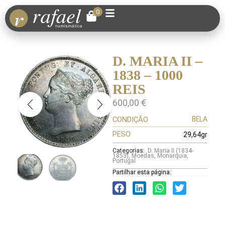
0
D. MARIA II –
1838 – 1000
REIS
600,00
€
CONDIÇÃO
BELA
PESO
29,64gr
Categorias:
D. Maria II (1834-
1853)
,
Moedas
,
Monarquia
,
Portugal
Partilhar esta página: