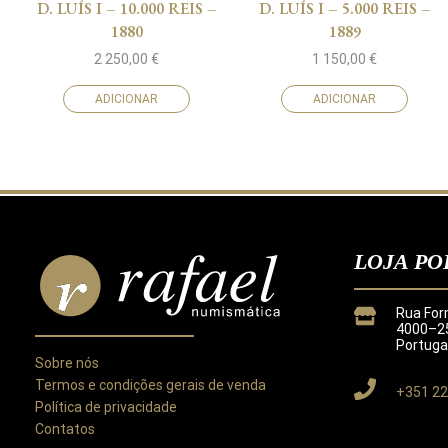
D. LUÍS I – 10.000 REIS –
D. LUÍS I – 5.000 REIS –
1880
1889
2 250,00
€
1 150,00
€
ADICIONAR
ADICIONAR
LOJA PO
Rua For
4000–25
Portuga
Sobre nós
Termos e condições gerais de venda
+351 22
Política de privacidade
Contatos
Este site utiliza cookies para melhorar a sua experiência.