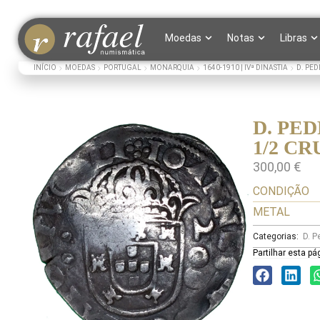
Moedas
Notas
Libras
INÍCIO
MOEDAS
PORTUGAL
MONARQUIA
1640-1910 | IVª DINASTIA
D. PED
D. PED
1/2 C
300,00
€
CONDIÇÃO
METAL
Categorias:
D. P
Partilhar esta pá