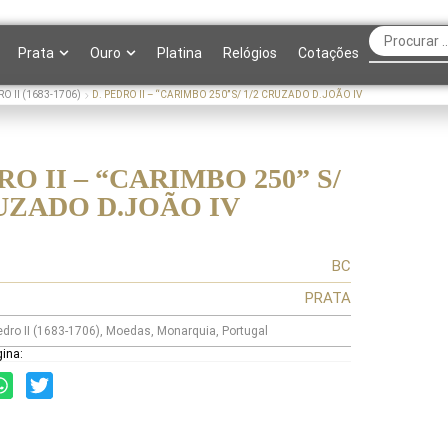
Prata
Ouro
Platina
Relógios
Cotações
RO II (1683-1706)
D. PEDRO II – “CARIMBO 250” S/ 1/2 CRUZADO D.JOÃO IV
RO II – “CARIMBO 250” S/
RUZADO D.JOÃO IV
BC
PRATA
edro II (1683-1706)
,
Moedas
,
Monarquia
,
Portugal
gina: