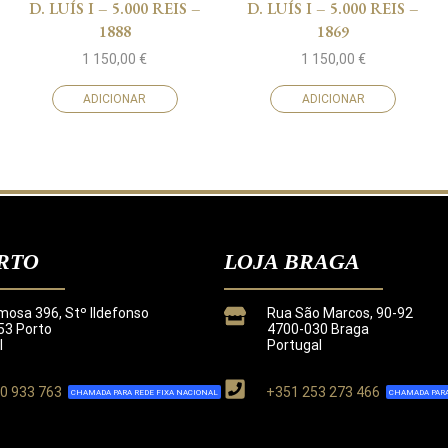
D. LUÍS I – 5.000 REIS –
D. LUÍS I – 5.000 REIS –
1888
1869
1 150,00
€
1 150,00
€
ADICIONAR
ADICIONAR
RTO
LOJA BRAGA
mosa 396, Stº Ildefonso
Rua São Marcos, 90-92
3 Porto
4700-030 Braga
l
Portugal
0 933 763
+351 253 273 466
CHAMADA PARA REDE FIXA NACIONAL
CHAMADA PARA