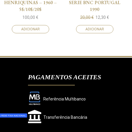
HENRIQUINAS – 1960 –
SERIE BNC PORTUGAL
5$/10$/20$
1990
100,00
€
20,00
€
12,30
€
ADICIONAR
ADICIONAR
PAGAMENTOS ACEITES
Referência Multibanco
 REDE FIXA NACIONAL
Transferência Bancária