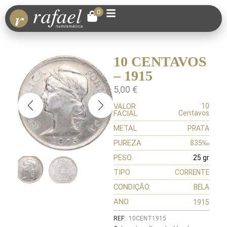
0
10 CENTAVOS
– 1915
5,00
€
VALOR
10
FACIAL
Centavos
METAL
PRATA
PUREZA
835‰
PESO
25 gr
TIPO
CORRENTE
CONDIÇÃO
BELA
ANO
1915
REF:
10CENT1915