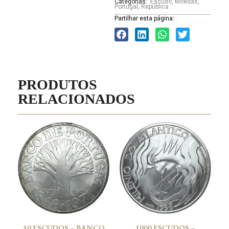
Categorias:
Escudo
,
Moedas
,
Portugal
,
República
Partilhar esta página:
PRODUTOS
RELACIONADOS
50 ESCUDOS – BANCO
1000 ESCUDOS –