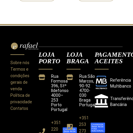
LOJA
LOJA
PAGAMENT
PORTO
BRAGA
ACEITES
Sobre nós
Termos e
condições
Rua
Rua São
Referência
Formosa
Marcos,
gerais de
396, Stº
90-92
Multibanco
venda
Ildefonso
4700-
Política de
4000–
030
Transferênc
253
Braga
privacidade
Bancária
Porto
Portugal
Contatos
Portugal
+351
+351
Este site utiliza cookies para melhorar a sua
253
CHAMADA
PARA REDE
experiência.
220
FIXA
CHAMADA
273
NACIONAL
PARA REDE