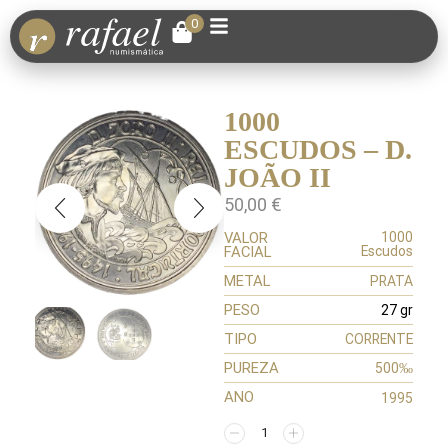
0
1000
ESCUDOS – D.
JOÃO II
50,00
€
VALOR
1000
FACIAL
Escudos
METAL
PRATA
PESO
27 gr
TIPO
CORRENTE
PUREZA
500‰
ANO
1995