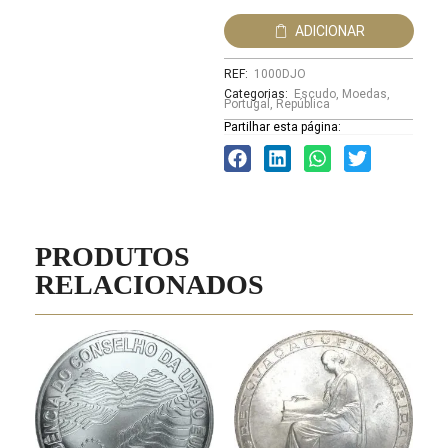
ADICIONAR
REF:
1000DJO
Categorias:
Escudo
,
Moedas
,
Portugal
,
República
Partilhar esta página:
PRODUTOS
RELACIONADOS