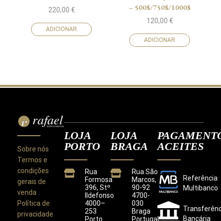
– 500$/750$/1000$
220,00
€
120,00
€
ADICIONAR
ADICIONAR
LOJA
LOJA
PAGAMENT
PORTO
BRAGA
ACEITES
Sobre nós
Termos e
condições
Rua
Rua São
Referência
Formosa
Marcos,
gerais de
396, Stº
90-92
Multibanco
venda
Ildefonso
4700-
Política de
4000–
030
Transferênc
253
Braga
privacidade
Bancária
Porto
Portugal