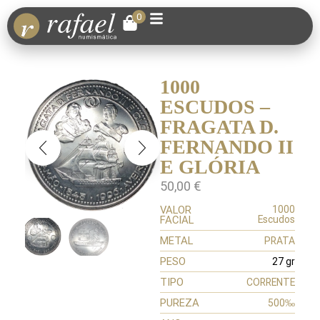
0
1000
ESCUDOS –
FRAGATA D.
FERNANDO II
E GLÓRIA
50,00
€
VALOR
1000
FACIAL
Escudos
METAL
PRATA
PESO
27 gr
TIPO
CORRENTE
PUREZA
500‰