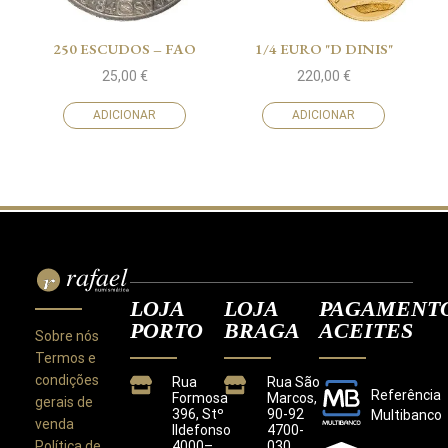
250 ESCUDOS – FAO
1/4 EURO "D DINIS"
25,00
€
220,00
€
ADICIONAR
ADICIONAR
LOJA
LOJA
PAGAMENT
PORTO
BRAGA
ACEITES
Sobre nós
Termos e
condições
Rua
Rua São
Referência
Formosa
Marcos,
gerais de
396, Stº
90-92
Multibanco
venda
Ildefonso
4700-
Política de
4000–
030