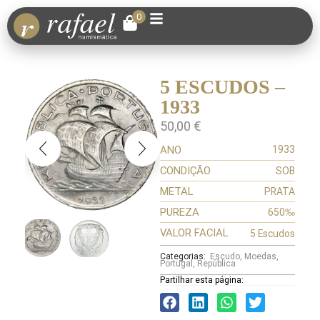
0
5 ESCUDOS –
1933
50,00
€
ANO
1933
CONDIÇÃO
SOB
METAL
PRATA
PUREZA
650‰
VALOR FACIAL
5 Escudos
Categorias:
Escudo
,
Moedas
,
Portugal
,
República
Partilhar esta página: