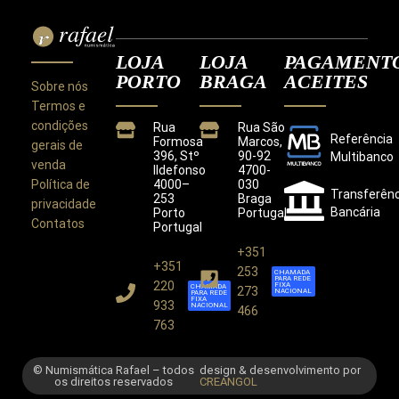
LOJA
LOJA
PAGAMENT
PORTO
BRAGA
ACEITES
Sobre nós
Termos e
condições
Rua
Rua São
Referência
Formosa
Marcos,
gerais de
396, Stº
90-92
Multibanco
venda
Ildefonso
4700-
Política de
4000–
030
Transferênc
253
Braga
privacidade
Bancária
Porto
Portugal
Contatos
Portugal
+351
+351
Este site utiliza cookies para melhorar a sua
253
CHAMADA
PARA REDE
experiência.
220
FIXA
CHAMADA
273
NACIONAL
PARA REDE
Ao utilizar este site concorda com a nossa
Política de
FIXA
933
NACIONAL
466
Privacidade
.
763
CONCORDO
© Numismática Rafael – todos
design & desenvolvimento por
os direitos reservados
CREANGOL