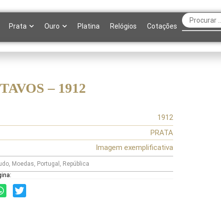
Prata
Ouro
Platina
Relógios
Cotações
TAVOS – 1912
1912
PRATA
Imagem exemplificativa
udo
,
Moedas
,
Portugal
,
República
gina: