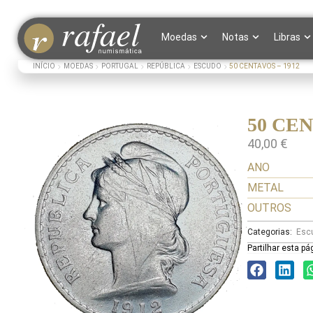
Moedas
Notas
Libras
INÍCIO
MOEDAS
PORTUGAL
REPÚBLICA
ESCUDO
50 CENTAVOS – 1912
50 CEN
40,00
€
ANO
METAL
OUTROS
Categorias:
Esc
Partilhar esta pá