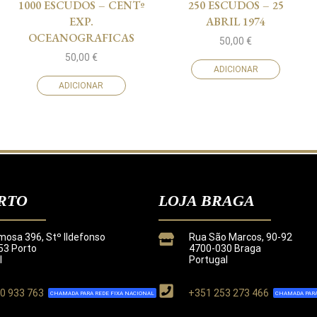
1000 ESCUDOS – CENTº
250 ESCUDOS – 25
EXP.
ABRIL 1974
OCEANOGRAFICAS
50,00
€
50,00
€
ADICIONAR
ADICIONAR
RTO
LOJA BRAGA
mosa 396, Stº Ildefonso
Rua São Marcos, 90-92
3 Porto
4700-030 Braga
l
Portugal
0 933 763
+351 253 273 466
CHAMADA PARA REDE FIXA NACIONAL
CHAMADA PARA