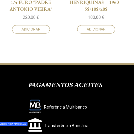
1/4 EURO "PADRE
HENRIQUINAS – 1960 –
ANTONIO VIEIRA"
5$/10$/20$
220,00
€
100,00
€
ADICIONAR
ADICIONAR
PAGAMENTOS ACEITES
Referência Multibanco
 REDE FIXA NACIONAL
Transferência Bancária