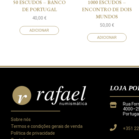
50 ESCUDOS – BANCO
1000 ESCUDOS –
DE PORTUGAL
ENCONTRO DE DOIS
MUNDOS
40,00
€
50,00
€
ADICIONAR
ADICIONAR
LOJA PO
Rua For
4000–25
Portuga
Sobre nós
Termos e condições gerais de venda
+351 22
Política de privacidade