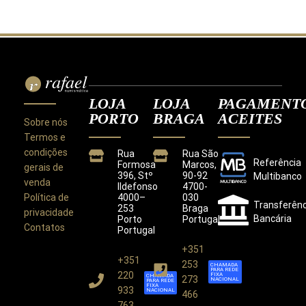
LOJA
LOJA
PAGAMENT
PORTO
BRAGA
ACEITES
Sobre nós
Termos e
condições
Rua
Rua São
Referência
Formosa
Marcos,
gerais de
396, Stº
90-92
Multibanco
venda
Ildefonso
4700-
Política de
4000–
030
Transferênc
253
Braga
privacidade
Bancária
Porto
Portugal
Contatos
Portugal
+351
+351
Este site utiliza cookies para melhorar a sua
253
CHAMADA
PARA REDE
experiência.
220
FIXA
CHAMADA
273
NACIONAL
PARA REDE
Ao utilizar este site concorda com a nossa
Política de
FIXA
933
NACIONAL
466
Privacidade
.
763