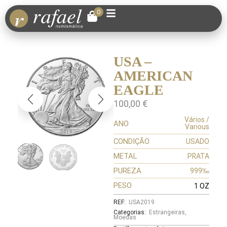
0
USA –
AMERICAN
EAGLE
100,00
€
Vários /
ANO
Various
CONDIÇÃO
USADO
METAL
PRATA
PUREZA
999‰
PESO
1 OZ
REF:
USA2019
Categorias:
Estrangeiras
,
Moedas