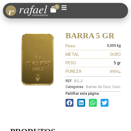
0
BARRA 5 GR
Peso
0,005 kg
METAL
OURO
PESO
5 gr
PUREZA
999‰
REF:
BO_5
Categorias:
Barras de Ouro
,
Ouro
Partilhar esta página: