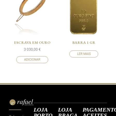
ESCRAVA EM OURO
BARRA 1 GR
3 030,00
€
LER MAIS
ADICIONAR
LOJA
LOJA
PAGAMENT
PORTO
BRAGA
ACEITES