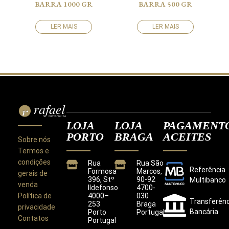
BARRA 1000 GR
BARRA 500 GR
LER MAIS
LER MAIS
LOJA
LOJA
PAGAMENT
PORTO
BRAGA
ACEITES
Sobre nós
Termos e
condições
Rua
Rua São
Referência
Formosa
Marcos,
gerais de
396, Stº
90-92
Multibanco
venda
Ildefonso
4700-
Política de
4000–
030
Transferênc
253
Braga
privacidade
Bancária
Porto
Portugal
Contatos
Portugal