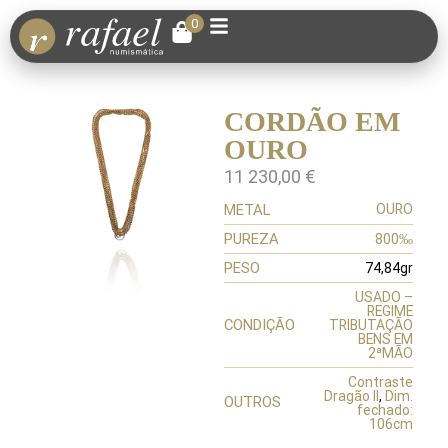
0
CORDÃO EM
OURO
11 230,00
€
METAL
OURO
PUREZA
800‰
PESO
74,84gr
USADO –
REGIME
CONDIÇÃO
TRIBUTAÇÃO
BENS EM
2ªMÃO
Contraste
Dragão II
,
Dim.
OUTROS
fechado:
106cm