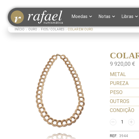
Moedas
Notas
Libras
INÍCIO
OURO
FIOS / COLARES
COLAR EM OURO
COLAR
9 920,00
€
METAL
PUREZA
PESO
OUTROS
CONDIÇÃO
REF:
3944