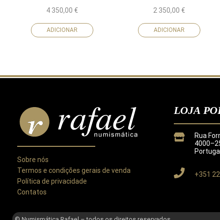
4 350,00
€
2 350,00
€
ADICIONAR
ADICIONAR
LOJA PO
Rua For
4000–25
Portuga
Sobre nós
Termos e condições gerais de venda
+351 22
Política de privacidade
Contatos
Este site utiliza cookies para melhorar a sua experiência.
Ao utilizar este site concorda com a nossa
Política de Privacida
© Numismática Rafael – todos os direitos reservados