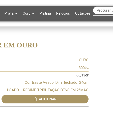
Prata
Ouro
Platina
Relógios
Cotações
 EM OURO
OURO
800‰
66,13gr
Contraste Veado
,
Dim. fechado: 24cm
USADO – REGIME TRIBUTAÇÃO BENS EM 2ªMÃO
ADICIONAR