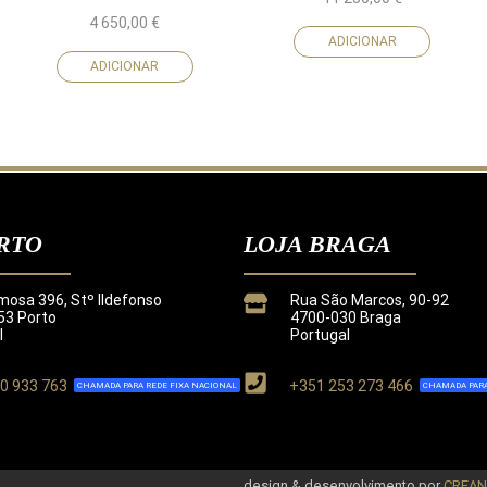
4 650,00
€
ADICIONAR
ADICIONAR
RTO
LOJA BRAGA
mosa 396, Stº Ildefonso
Rua São Marcos, 90-92
3 Porto
4700-030 Braga
l
Portugal
0 933 763
+351 253 273 466
CHAMADA PARA REDE FIXA NACIONAL
CHAMADA PARA
de
.
design & desenvolvimento por
CREA