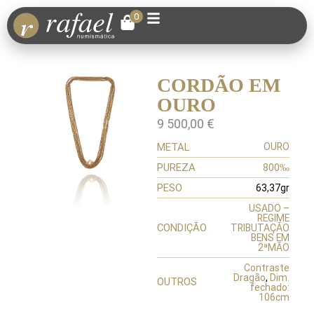
0
CORDÃO EM
OURO
9 500,00
€
METAL
OURO
PUREZA
800‰
PESO
63,37gr
USADO –
REGIME
CONDIÇÃO
TRIBUTAÇÃO
BENS EM
2ªMÃO
Contraste
Dragão
,
Dim.
OUTROS
fechado:
106cm