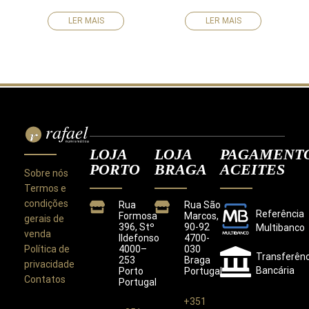
LER MAIS
LER MAIS
LOJA
LOJA
PAGAMENT
PORTO
BRAGA
ACEITES
Sobre nós
Termos e
condições
Rua
Rua São
Referência
Formosa
Marcos,
gerais de
396, Stº
90-92
Multibanco
venda
Ildefonso
4700-
Política de
4000–
030
Transferênc
253
Braga
privacidade
Bancária
Porto
Portugal
Contatos
Portugal
+351