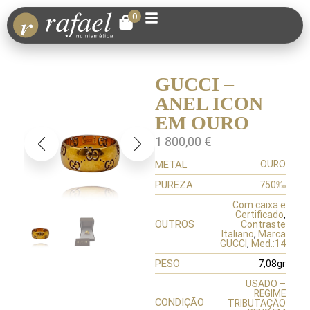
0
GUCCI –
ANEL ICON
EM OURO
1 800,00
€
METAL
OURO
PUREZA
750‰
Com caixa e
Certificado
,
OUTROS
Contraste
Italiano
,
Marca
GUCCI
,
Med.:14
PESO
7,08gr
USADO –
REGIME
CONDIÇÃO
TRIBUTAÇÃO