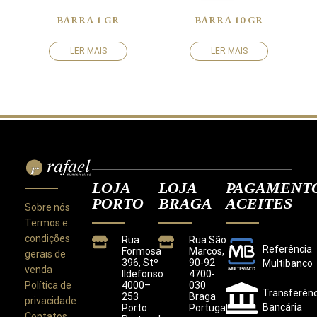
BARRA 1 GR
BARRA 10 GR
LER MAIS
LER MAIS
LOJA
LOJA
PAGAMENT
PORTO
BRAGA
ACEITES
Sobre nós
Termos e
condições
Rua
Rua São
Referência
Formosa
Marcos,
gerais de
396, Stº
90-92
Multibanco
venda
Ildefonso
4700-
Política de
4000–
030
Transferênc
253
Braga
privacidade
Bancária
Porto
Portugal
Contatos