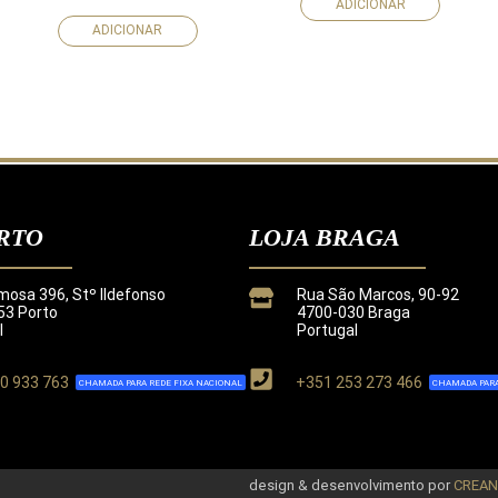
ADICIONAR
ADICIONAR
RTO
LOJA BRAGA
mosa 396, Stº Ildefonso
Rua São Marcos, 90-92
3 Porto
4700-030 Braga
l
Portugal
0 933 763
+351 253 273 466
CHAMADA PARA REDE FIXA NACIONAL
CHAMADA PARA
de
.
design & desenvolvimento por
CREA