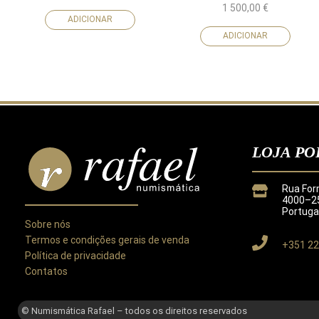
1 500,00
€
ADICIONAR
ADICIONAR
LOJA PO
Rua For
4000–25
Portuga
Sobre nós
Termos e condições gerais de venda
+351 22
Política de privacidade
Contatos
Este site utiliza cookies para melhorar a sua experiência.
Ao utilizar este site concorda com a nossa
Política de Privacida
© Numismática Rafael – todos os direitos reservados