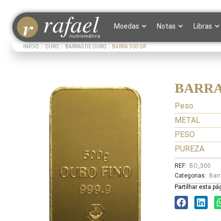
Moedas
Notas
Libras
INÍCIO
OURO
BARRAS DE OURO
BARRA 500 GR
BARRA
Peso
METAL
PESO
PUREZA
REF:
BO_500
Categorias:
Barr
Partilhar esta pá