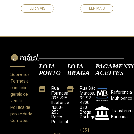
LER MAIS
LER MAIS
LOJA
LOJA
PAGAMENT
PORTO
BRAGA
ACEITES
Sobre nós
Termos e
condições
Rua
Rua São
Referência
Formosa
Marcos,
gerais de
396, Stº
90-92
Multibanco
venda
Ildefonso
4700-
Política de
4000–
030
Transferênc
253
Braga
privacidade
Bancária
Porto
Portugal
Contatos
Portugal
+351