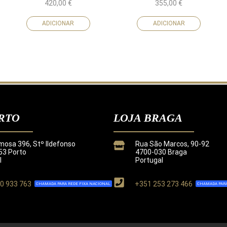
420,00
€
355,00
€
ADICIONAR
ADICIONAR
RTO
LOJA BRAGA
mosa 396, Stº Ildefonso
Rua São Marcos, 90-92
3 Porto
4700-030 Braga
l
Portugal
0 933 763
+351 253 273 466
CHAMADA PARA REDE FIXA NACIONAL
CHAMADA PARA
de
.