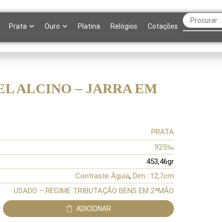
Prata
Ouro
Platina
Relógios
Cotações
L ALCINO – JARRA EM
PRATA
925‰
453,46gr
Contraste Águia
,
Dim.: 12,7cm
USADO – REGIME TRIBUTAÇÃO BENS EM 2ªMÃO
ADICIONAR