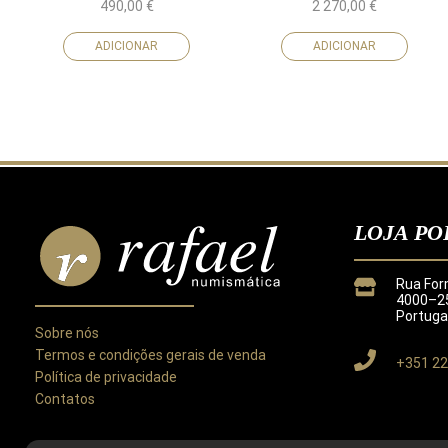
490,00
€
2 270,00
€
ADICIONAR
ADICIONAR
LOJA PO
Rua For
4000–25
Portuga
Sobre nós
Termos e condições gerais de venda
+351 22
Política de privacidade
Contatos
Este site utiliza cookies para melhorar a sua experiência.
Ao utilizar este site concorda com a nossa
Política de Privacida