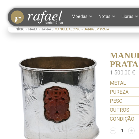
Moedas
Notas
Libras
INÍCIO
PRATA
JARRA
MANUEL ALCINO – JARRA EM PRATA
MANUE
PRATA
1 500,00
€
METAL
PUREZA
PESO
OUTROS
CONDIÇÃO