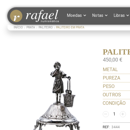
Moedas
Notas
Libras
INÍCIO
PRATA
PALITEIRO
PALITEIRO EM PRATA
PALIT
450,00
€
METAL
PUREZA
PESO
OUTROS
CONDIÇÃO
REF:
3444