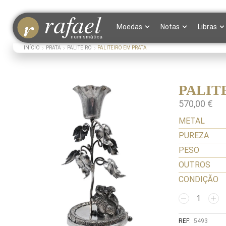
Moedas
Notas
Libras
INÍCIO
PRATA
PALITEIRO
PALITEIRO EM PRATA
PALIT
570,00
€
METAL
PUREZA
PESO
OUTROS
CONDIÇÃO
REF:
5493