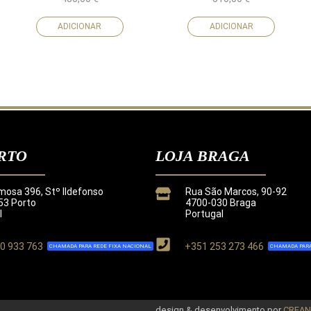
ADICIONAR
ADICIONAR
RTO
LOJA BRAGA
mosa 396, Stº Ildefonso
Rua São Marcos, 90-92
3 Porto
4700-030 Braga
l
Portugal
0 933 763
+351 253 273 466
CHAMADA PARA REDE FIXA NACIONAL
CHAMADA PARA
de
.
design & desenvolvimento por
CREA