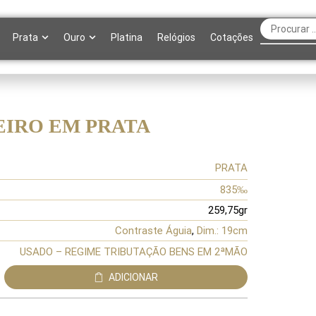
Prata
Ouro
Platina
Relógios
Cotações
EIRO EM PRATA
PRATA
835‰
259,75gr
Contraste Águia
,
Dim.: 19cm
USADO – REGIME TRIBUTAÇÃO BENS EM 2ªMÃO
ADICIONAR