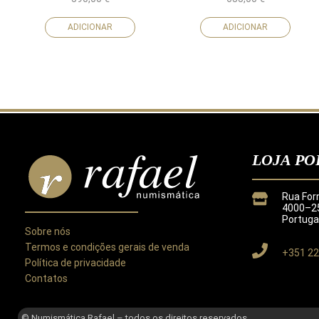
ADICIONAR
ADICIONAR
LOJA PO
Rua For
4000–25
Portuga
Sobre nós
Termos e condições gerais de venda
+351 22
Política de privacidade
Contatos
Este site utiliza cookies para melhorar a sua experiência.
Ao utilizar este site concorda com a nossa
Política de Privacida
© Numismática Rafael – todos os direitos reservados