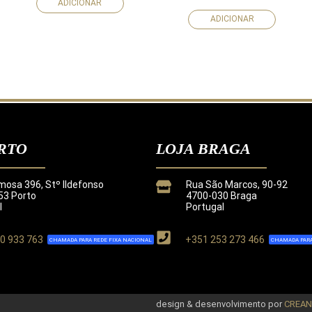
ADICIONAR
ADICIONAR
RTO
LOJA BRAGA
mosa 396, Stº Ildefonso
Rua São Marcos, 90-92
3 Porto
4700-030 Braga
l
Portugal
0 933 763
+351 253 273 466
CHAMADA PARA REDE FIXA NACIONAL
CHAMADA PARA
de
.
design & desenvolvimento por
CREA