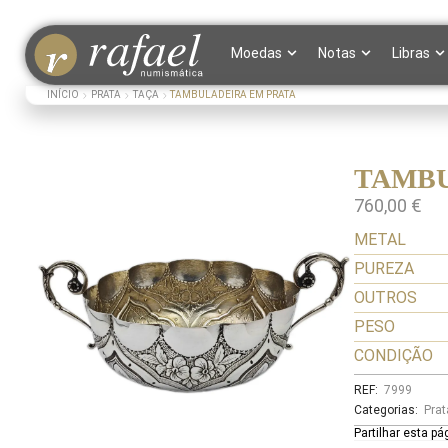
Moedas
Notas
Libras
INÍCIO
PRATA
TAÇA
TAMBULADEIRA EM PRATA
TAMBU
760,00
€
METAL
PUREZA
OUTROS
PESO
CONDIÇÃO
REF:
7999
Categorias:
Prat
Partilhar esta pá