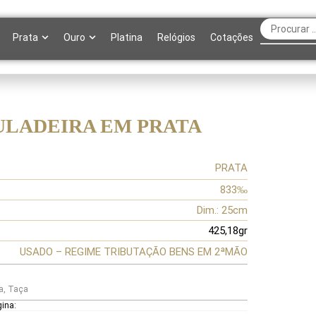
Prata
Ouro
Platina
Relógios
Cotações
LADEIRA EM PRATA
PRATA
833‰
Dim.: 25cm
425,18gr
USADO – REGIME TRIBUTAÇÃO BENS EM 2ªMÃO
a
,
Taça
gina: