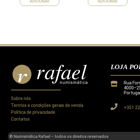
ADICIONAR
ADICIONAR
LOJA PO
Rua For
4000–25
Portuga
Sobre nós
Termos e condições gerais de venda
+351 22
Política de privacidade
Contatos
Este site utiliza cookies para melhorar a sua experiência.
Ao utilizar este site concorda com a nossa
Política de Privacida
© Numismática Rafael – todos os direitos reservados