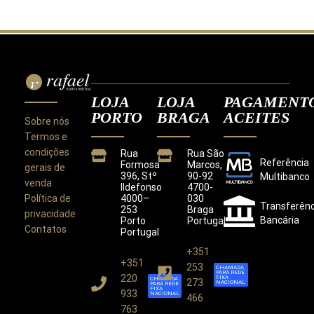
LOJA
LOJA
PAGAMENT
PORTO
BRAGA
ACEITES
Sobre nós
Termos e
condições
Rua
Rua São
Referência
Formosa
Marcos,
gerais de
396, Stº
90-92
Multibanco
venda
Ildefonso
4700-
Política de
4000–
030
Transferênc
253
Braga
privacidade
Bancária
Porto
Portugal
Contatos
Portugal
+351
+351
Este site utiliza cookies para melhorar a sua
253
CHAMADA
PARA REDE
experiência.
220
FIXA
CHAMADA
273
NACIONAL
PARA REDE
Ao utilizar este site concorda com a nossa
Política de
FIXA
933
NACIONAL
466
Privacidade
.
763