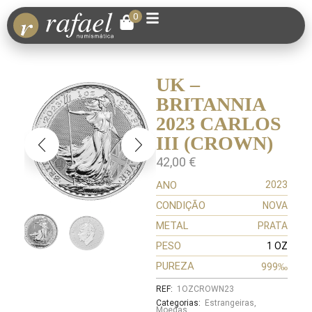
0
UK –
BRITANNIA
2023 CARLOS
III (CROWN)
42,00
€
ANO
2023
CONDIÇÃO
NOVA
METAL
PRATA
PESO
1 OZ
PUREZA
999‰
REF:
1OZCROWN23
Categorias:
Estrangeiras
,
Moedas