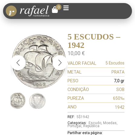
0
5 ESCUDOS –
1942
10,00
€
VALOR FACIAL
5 Escudos
METAL
PRATA
PESO
7,0 gr
CONDIÇÃO
SOB
PUREZA
650‰
ANO
1942
REF:
5$1942
Categorias:
Escudo
,
Moedas
,
Portugal
,
República
Partilhar esta página: