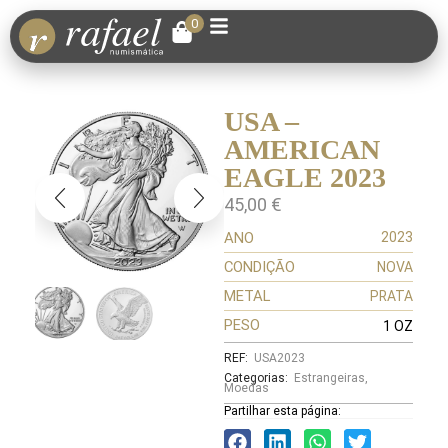
0
USA –
AMERICAN
EAGLE 2023
45,00
€
ANO
2023
CONDIÇÃO
NOVA
METAL
PRATA
PESO
1 OZ
REF:
USA2023
Categorias:
Estrangeiras
,
Moedas
Partilhar esta página: