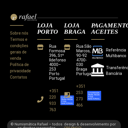
LOJA
LOJA
PAGAMENT
PORTO
BRAGA
ACEITES
Sobre nós
Termos e
condições
Rua
Rua São
Referência
Formosa
Marcos,
gerais de
396, Stº
90-92
Multibanco
venda
Ildefonso
4700-
Política de
4000–
030
Transferênc
253
Braga
privacidade
Bancária
Porto
Portugal
Contatos
Portugal
+351
+351
Este site utiliza cookies para melhorar a sua
253
CHAMADA
PARA REDE
experiência.
220
FIXA
CHAMADA
273
NACIONAL
PARA REDE
Ao utilizar este site concorda com a nossa
Política de
FIXA
933
NACIONAL
466
Privacidade
.
763
CONCORDO
© Numismática Rafael – todos
design & desenvolvimento por
os direitos reservados
CREANGOL