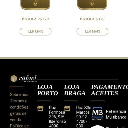
BARRA 25 GR
BARRA 5 GR
LER MAIS
LER MAIS
LOJA
LOJA
PAGAMENT
PORTO
BRAGA
ACEITES
Sobre nós
Termos e
condições
Rua
Rua São
Referência
Formosa
Marcos,
gerais de
396, Stº
90-92
Multibanco
venda
Ildefonso
4700-
Política de
4000–
030