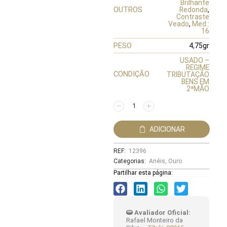
Brilhante
OUTROS
Redonda
,
Contraste
Veado
,
Med.:
16
PESO
4,75gr
USADO –
REGIME
CONDIÇÃO
TRIBUTAÇÃO
BENS EM
2ªMÃO
ADICIONAR
REF:
12396
Categorias:
Anéis
,
Ouro
Partilhar esta página:
Avaliador Oficial:
Rafael Monteiro da