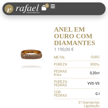
0
ANEL EM
OURO COM
DIAMANTES
1 190,00
€
METAL
OURO
PUREZA
800‰
PEDRAS
0,20ct
Ktes
PUREZA
VVS-VS
PEDRAS
COR
G-I
PEDRAS
31 Diamantes
Lapidação