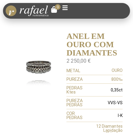
0
ANEL EM
OURO COM
DIAMANTES
2 250,00
€
METAL
OURO
PUREZA
800‰
PEDRAS
0,35ct
Ktes
PUREZA
VVS-VS
PEDRAS
COR
I-K
PEDRAS
12 Diamantes
Lapidação