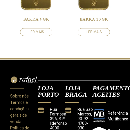
BARRA 5 GR
BARRA 10 GR
LER MAIS
LER MAIS
LOJA
LOJA
PAGAMENT
PORTO
BRAGA
ACEITES
Sobre nós
Termos e
condições
Rua
Rua São
Referência
Formosa
Marcos,
gerais de
396, Stº
90-92
Multibanco
venda
Ildefonso
4700-
Política de
4000–
030