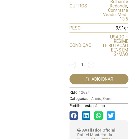
Brilhante
OUTROS
Redonda
,
Contraste
Veado
,
Med.:
13,5
PESO
9,91gr
USADO –
REGIME
CONDIÇÃO
TRIBUTAÇÃO
BENS EM
2ªMÃO
ADICIONAR
REF:
12624
Categorias:
Anéis
,
Ouro
Partilhar esta página:
Avaliador Oficial:
Rafael Monteiro da