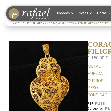
Moedas
Notas
Libras
INÍCIO
OURO
FILIGRANA
CORAÇÃO MINHOTO Nº4 EM FILIGRANA DE OURO
CORAÇ
FILIG
1 150,00
€
METAL
PUREZA
OUTROS
PESO
CONDIÇÃO
REF:
FIL3138
Categorias:
Fili