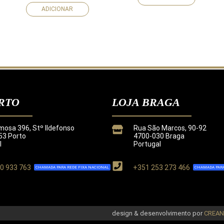
ADICIONAR
RTO
LOJA BRAGA
mosa 396, Stº Ildefonso
Rua São Marcos, 90-92
3 Porto
4700-030 Braga
l
Portugal
0 933 763
+351 253 273 466
CHAMADA PARA REDE FIXA NACIONAL
CHAMADA PARA
de
.
design & desenvolvimento por
CREA