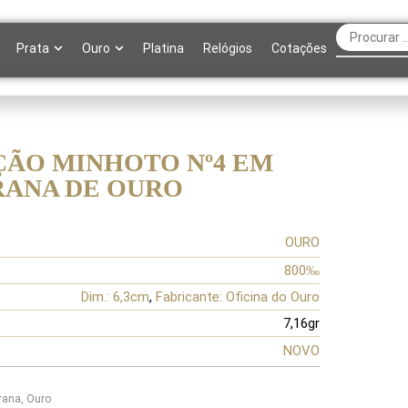
Prata
Ouro
Platina
Relógios
Cotações
ÃO MINHOTO Nº4 EM
RANA DE OURO
OURO
800‰
Dim.: 6,3cm
,
Fabricante: Oficina do Ouro
7,16gr
NOVO
grana
,
Ouro