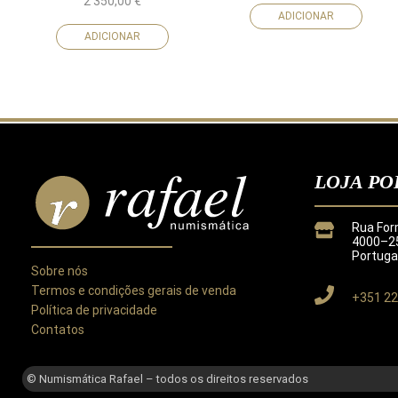
2 350,00
€
ADICIONAR
ADICIONAR
LOJA PO
Rua For
4000–25
Portuga
Sobre nós
Termos e condições gerais de venda
+351 22
Política de privacidade
Contatos
Este site utiliza cookies para melhorar a sua experiência.
Ao utilizar este site concorda com a nossa
Política de Privacida
© Numismática Rafael – todos os direitos reservados