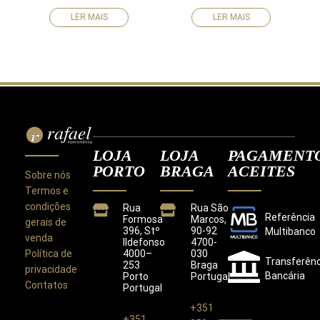
LER MAIS
LER MAIS
LOJA
LOJA
PAGAMENT
PORTO
BRAGA
ACEITES
Sobre nós
Termos e
condições
Rua
Rua São
Referência
Formosa
Marcos,
gerais de
396, Stº
90-92
Multibanco
venda
Ildefonso
4700-
Política de
4000–
030
Transferênc
253
Braga
privacidade
Bancária
Porto
Portugal
Contatos
Portugal
+351
+351