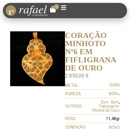
0
CORAÇÃO
MINHOTO
Nº6 EM
FIFLIGRANA
DE OURO
2 850,00
€
METAL
OURO
PUREZA
800‰
Dim.: 8cm
,
OUTROS
Fabricante:
Oficina do Ouro
PESO
11,48gr
CONDIÇÃO
NOVO