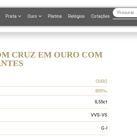
Prata
Ouro
Platina
Relógios
Cotações
OM CRUZ EM OURO COM
ANTES
OURO
800‰
0,55ct
VVS-VS
G-I