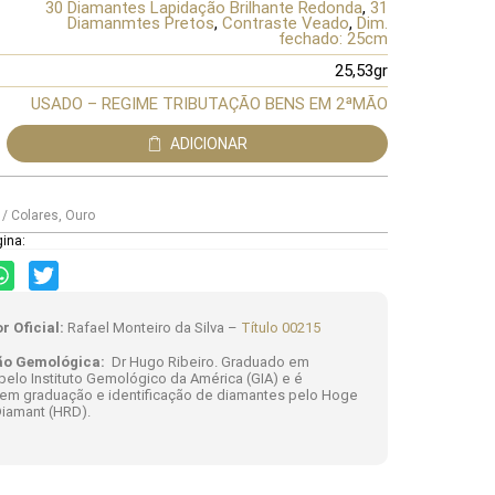
30 Diamantes Lapidação Brilhante Redonda
,
31
Diamanmtes Pretos
,
Contraste Veado
,
Dim.
fechado: 25cm
25,53gr
USADO – REGIME TRIBUTAÇÃO BENS EM 2ªMÃO
ADICIONAR
 / Colares
,
Ouro
gina:
r Oficial:
Rafael Monteiro da Silva –
Título 00215
ão Gemológica:
Dr Hugo Ribeiro. Graduado em
elo Instituto Gemológico da América (GIA) e é
 em graduação e identificação de diamantes pelo Hoge
iamant (HRD).