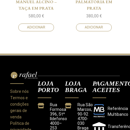
MANUEL ALCINO –
PALMATÓRIA EM
TAÇA EM PRATA
PRATA
580,00
€
380,00
€
ADICIONAR
ADICIONAR
LOJA
LOJA
PAGAMENT
PORTO
BRAGA
ACEITES
Sobre nós
Termos e
condições
Rua
Rua São
Referência
Formosa
Marcos,
gerais de
396, Stº
90-92
Multibanco
venda
Ildefonso
4700-
Política de
4000–
030
Transferênc
253
Braga
privacidade