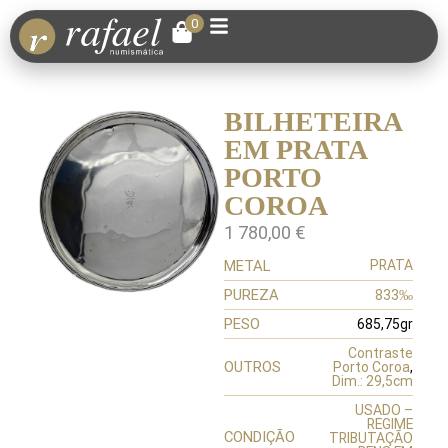
0
BILHETEIRA
EM PRATA
PORTO
COROA
1 780,00
€
METAL
PRATA
PUREZA
833‰
PESO
685,75gr
Contraste
OUTROS
Porto Coroa
,
Dim.: 29,5cm
USADO –
REGIME
CONDIÇÃO
TRIBUTAÇÃO