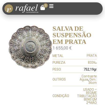
0
SALVA DE
SUSPENSÃO
EM PRATA
1 655,00
€
METAL
PRATA
PUREZA
833‰
PESO
752,19gr
Contraste
OUTROS
Águia
,
Dim.:
36cm
USADO –
REGIME
CONDIÇÃO
TRIBUTAÇÃO
BENS EM
2ªMÃO