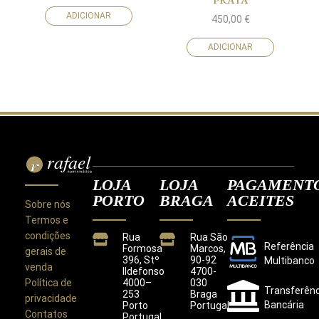
ADICIONAR
450,00
€
ADICIONAR
LOJA
LOJA
PAGAMENT
PORTO
BRAGA
ACEITES
Sobre nós
Termos e
condições
Rua
Rua São
Referência
Formosa
Marcos,
gerais de
396, Stº
90-92
Multibanco
venda
Ildefonso
4700-
Política de
4000–
030
Transferênc
253
Braga
privacidade
Bancária
Porto
Portugal
Contatos
Portugal