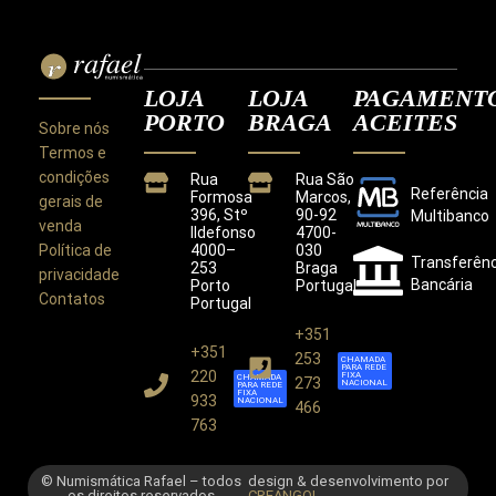
LOJA
LOJA
PAGAMENT
PORTO
BRAGA
ACEITES
Sobre nós
Termos e
condições
Rua
Rua São
Referência
Formosa
Marcos,
gerais de
396, Stº
90-92
Multibanco
venda
Ildefonso
4700-
Política de
4000–
030
Transferênc
253
Braga
privacidade
Bancária
Porto
Portugal
Contatos
Portugal
+351
+351
Este site utiliza cookies para melhorar a sua
253
CHAMADA
PARA REDE
experiência.
220
FIXA
CHAMADA
273
NACIONAL
PARA REDE
Ao utilizar este site concorda com a nossa
Política de
FIXA
933
NACIONAL
466
Privacidade
.
763
CONCORDO
© Numismática Rafael – todos
design & desenvolvimento por
os direitos reservados
CREANGOL