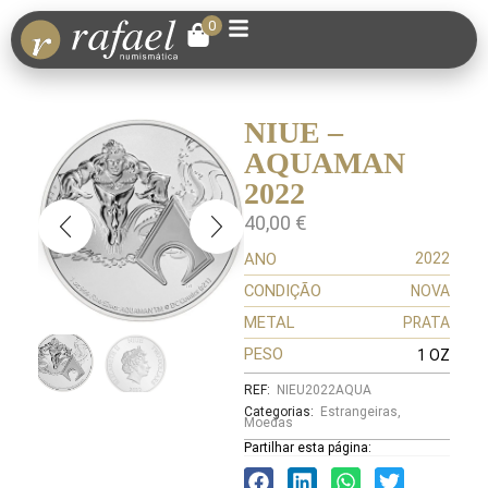
0
NIUE –
AQUAMAN
2022
40,00
€
ANO
2022
CONDIÇÃO
NOVA
METAL
PRATA
PESO
1 OZ
REF:
NIEU2022AQUA
Categorias:
Estrangeiras
,
Moedas
Partilhar esta página: