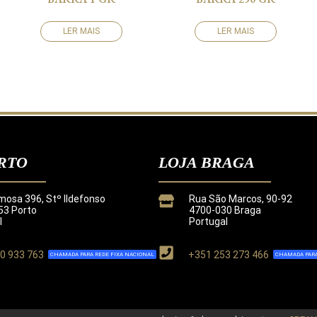
LER MAIS
LER MAIS
RTO
LOJA BRAGA
mosa 396, Stº Ildefonso
Rua São Marcos, 90-92
3 Porto
4700-030 Braga
l
Portugal
0 933 763
+351 253 273 466
CHAMADA PARA REDE FIXA NACIONAL
CHAMADA PARA
de
.