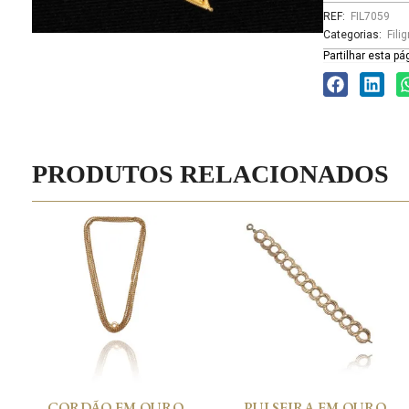
REF:
FIL7059
Categorias:
Fili
Partilhar esta pá
PRODUTOS RELACIONADOS
CORDÃO EM OURO
PULSEIRA EM OURO