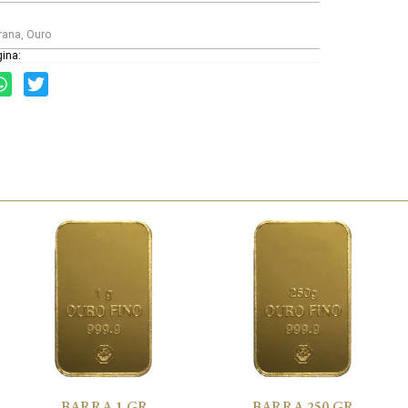
grana
,
Ouro
gina:
BARRA 1 GR
BARRA 250 GR