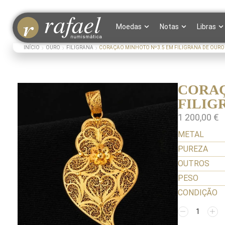
Moedas
Notas
Libras
INÍCIO
OURO
FILIGRANA
CORAÇAO MINHOTO Nº3.5 EM FILIGRANA DE OURO
CORAÇ
FILIG
1 200,00
€
METAL
PUREZA
OUTROS
PESO
CONDIÇÃO