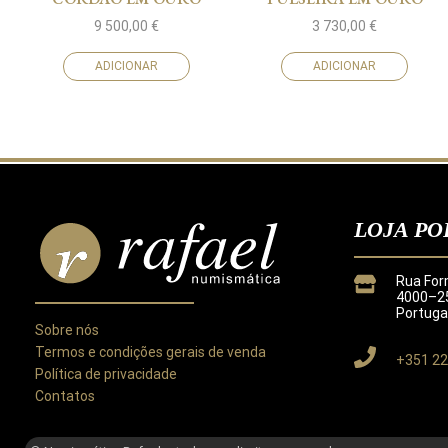
9 500,00
€
3 730,00
€
ADICIONAR
ADICIONAR
LOJA PO
Rua For
4000–25
Portuga
Sobre nós
Termos e condições gerais de venda
+351 22
Política de privacidade
Contatos
Este site utiliza cookies para melhorar a sua experiência.
Ao utilizar este site concorda com a nossa
Política de Privacida