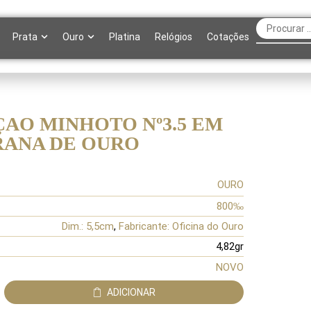
Prata
Ouro
Platina
Relógios
Cotações
AO MINHOTO Nº3.5 EM
RANA DE OURO
OURO
800‰
Dim.: 5,5cm
,
Fabricante: Oficina do Ouro
4,82gr
NOVO
ADICIONAR