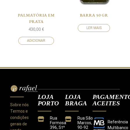
PALMATÓRIA EM
BARRA 50 GR
PRATA
LER MAIS
430,00
€
ADICIONAR
LOJA
LOJA
PAGAMENT
PORTO
BRAGA
ACEITES
Sobre nós
Termos e
condições
Rua
Rua São
Referência
Formosa
Marcos,
gerais de
396, Stº
90-92
Multibanco