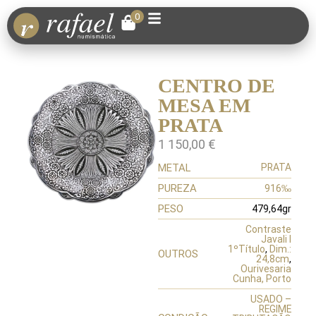
0
CENTRO DE
MESA EM
PRATA
1 150,00
€
METAL
PRATA
PUREZA
916‰
PESO
479,64gr
Contraste
Javali I
1ºTítulo
,
Dim.:
OUTROS
24,8cm
,
Ourivesaria
Cunha, Porto
USADO –
REGIME