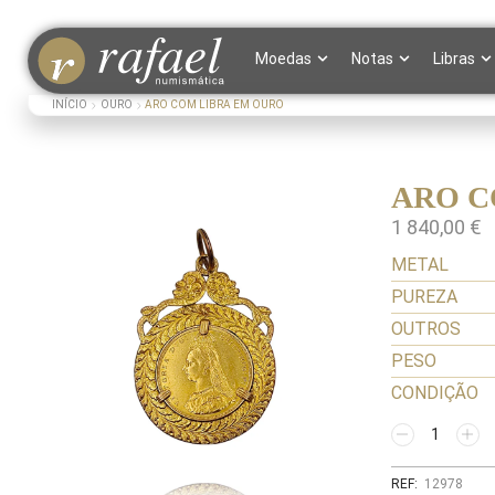
Moedas
Notas
Libras
INÍCIO
OURO
ARO COM LIBRA EM OURO
ARO C
1 840,00
€
METAL
PUREZA
OUTROS
PESO
CONDIÇÃO
REF:
12978