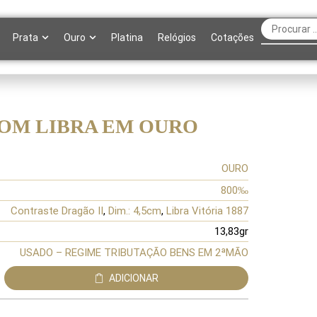
Prata
Ouro
Platina
Relógios
Cotações
OM LIBRA EM OURO
OURO
800‰
Contraste Dragão II
,
Dim.: 4,5cm
,
Libra Vitória 1887
13,83gr
USADO – REGIME TRIBUTAÇÃO BENS EM 2ªMÃO
ADICIONAR