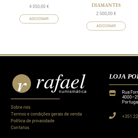
DIAMANTES
4 350,00
€
2 500,00
€
ADICIONAR
ADICIONAR
LOJA PO
Rua For
4000–25
Portuga
Sobre nós
Termos e condições gerais de venda
+351 22
Política de privacidade
Contatos
Este site utiliza cookies para melhorar a sua experiência.
Ao utilizar este site concorda com a nossa
Política de Privacida