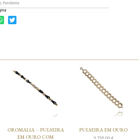
o
,
Pendente
gina:
OROMALIA – PULSEIRA
PULSEIRA EM OURO
EM OURO COM
3 730,00
€