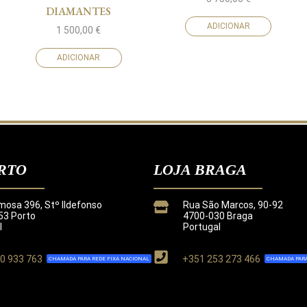
DIAMANTES
ADICIONAR
1 500,00
€
ADICIONAR
RTO
LOJA BRAGA
mosa 396, Stº Ildefonso
Rua São Marcos, 90-92
3 Porto
4700-030 Braga
l
Portugal
0 933 763
+351 253 273 466
CHAMADA PARA REDE FIXA NACIONAL
CHAMADA PARA
de
.